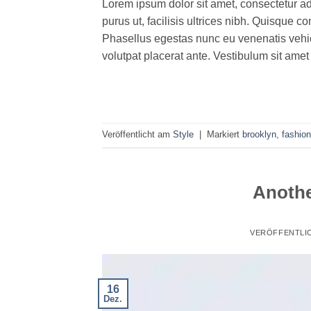
Lorem ipsum dolor sit amet, consectetur ad
purus ut, facilisis ultrices nibh. Quisque 
Phasellus egestas nunc eu venenatis vehicu
volutpat placerat ante. Vestibulum sit amet
Veröffentlicht am
Style
|
Markiert
brooklyn
,
fashion
Anothe
VERÖFFENTLI
16
Dez.