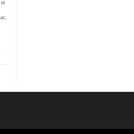
 ut
 ac,