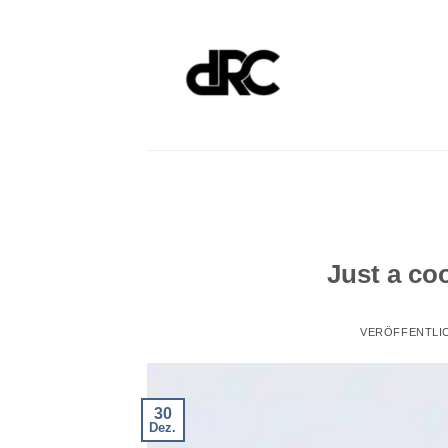
Zum
Inhalt
springen
Just a co
VERÖFFENTLI
30
Dez.