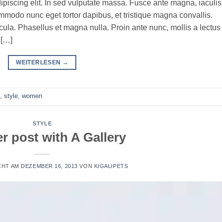
ipiscing elit. In sed vulputate massa. Fusce ante magna, iaculis
commodo nunc eget tortor dapibus, et tristique magna convallis.
la. Phasellus et magna nulla. Proin ante nunc, mollis a lectus
 […]
WEITERLESEN
→
,
style
,
women
STYLE
r post with A Gallery
CHT AM
DEZEMBER 16, 2013
VON
KIGALIPETS