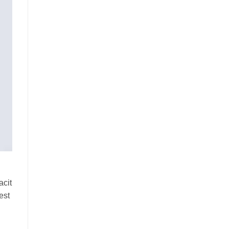
acit
est