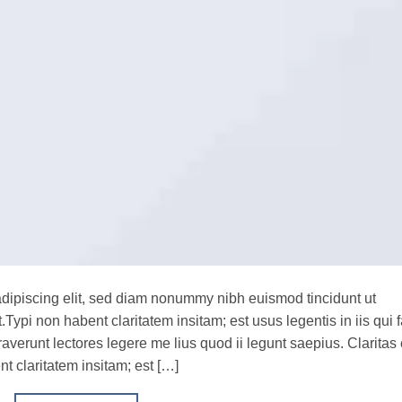
adipiscing elit, sed diam nonummy nibh euismod tincidunt ut
ypi non habent claritatem insitam; est usus legentis in iis qui f
verunt lectores legere me lius quod ii legunt saepius. Claritas 
 claritatem insitam; est […]