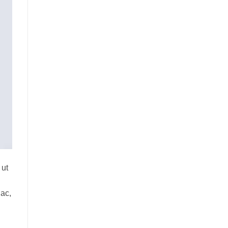
 ut
 ac,