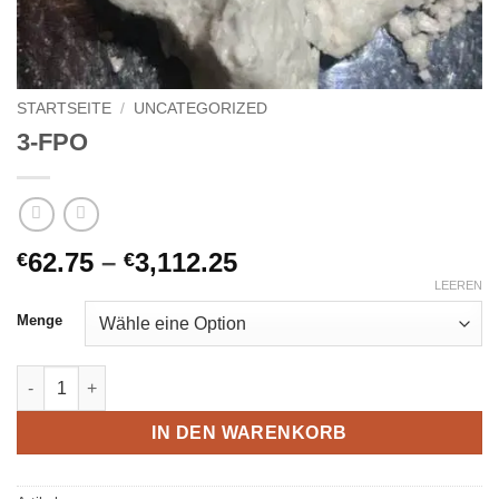
STARTSEITE
/
UNCATEGORIZED
3-FPO
Preisspanne:
62.75
–
3,112.25
€
€
€62.75
LEEREN
bis
Menge
€3,112.25
3-FPO Menge
IN DEN WARENKORB