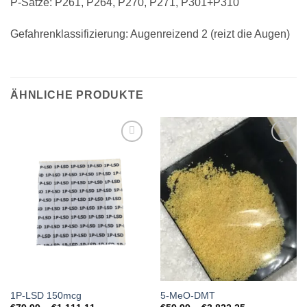
P-Sätze: P261, P264, P270, P271, P301+P310
Gefahrenklassifizierung: Augenreizend 2 (reizt die Augen)
ÄHNLICHE PRODUKTE
Add to
Add to
wishlist
wishlist
1P-LSD 150mcg
5-MeO-DMT